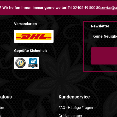
 Wir helfen Ihnen immer gerne weiter!
Tel 02405 49 500 80
service@a
Versandarten
Newsletter
Keine Neuigke
Geprüfte Sicherheit
alous
Kundenservice
ter
FAQ - Häufige Fragen
s
Größenberater