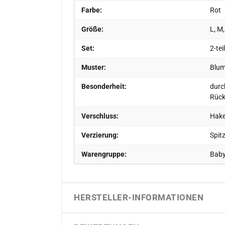
Farbe:
Rot
Größe:
L, M,
Set:
2-tei
Muster:
Blum
Besonderheit:
durch
Rück
Verschluss:
Hake
Verzierung:
Spit
Warengruppe:
Baby
HERSTELLER-INFORMATIONEN