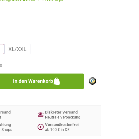
n
n
XL/XXL
e
zahl: Gib den gewünschten Wert ein oder 
In den Warenkorb
ersand
Diskreter Versand
e
Neutrale Verpackung
ahlung
Versandkostenfrei
€
d Shops
ab 100 € in DE