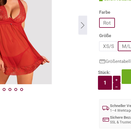
auswähle
Farbe
Rot
auswähle
Größe
XS/S
M/L
Größentabell
Stück:
Produkt An
+
−
Schneller V
1–4 Werktag
Sichere Bez
SSL & Truste