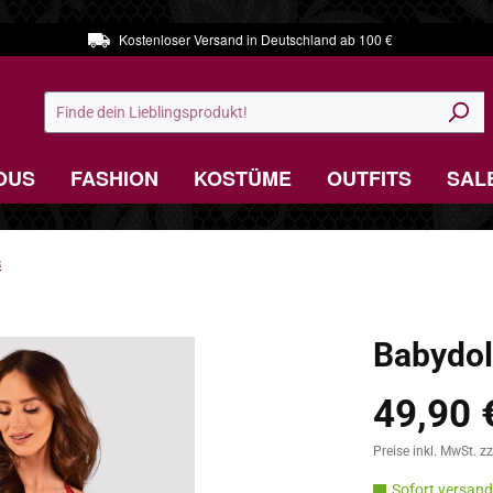
Kostenloser Versand in Deutschland ab 100 €
OUS
FASHION
KOSTÜME
OUTFITS
SAL
s
Babydol
49,90 
Regulärer Preis:
Preise inkl. MwSt. z
Sofort versandf