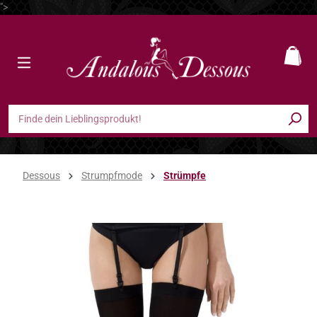
">
Zum Hauptinhalt springen
Ware
Dessous
Strumpfmode
Strümpfe
Bildergalerie überspringen