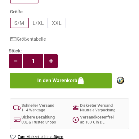
auswählen
Größe
S/M
L/XL
XXL
Größentabelle
Produkt Anzahl: Gib den gewünschten Wert e
Stück:
−
+
In den Warenkorb
Schneller Versand
Diskreter Versand
1–4 Werktage
Neutrale Verpackung
Sichere Bezahlung
Versandkostenfrei
€
SSL & Trusted Shops
ab 100 € in DE
Zum Merkzettel hinzufügen