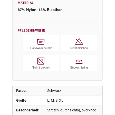
MATERIAL
87% Nylon, 13% Elasthan
PFLEGEHINWEISE
30°
Handwäsche 30°
Nicht bleichen
Nicht trocknen
Bügeln niedrig
Farbe:
Schwarz
Größe:
L, M, S, XL
Besonderheit:
Stretch, durchsichtig, overknee