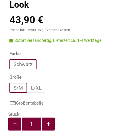
Look
43,90 €
Regulärer Preis:
Preise inkl. MwSt. zzgl. Versandkosten
Sofort versandfertig, Lieferzeit ca. 1-4 Werktage
auswählen
Farbe
Schwarz
auswählen
Größe
S/M
L/XL
Größentabelle
Produkt Anzahl: Gib den gewünschten Wert e
Stück:
−
+