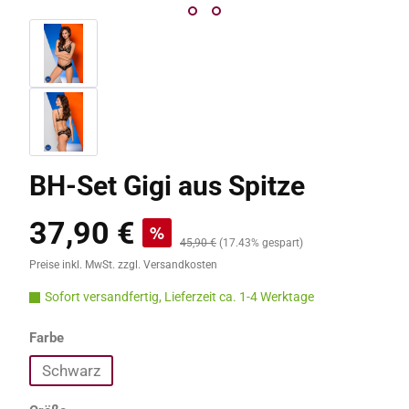
BH-Set Gigi aus Spitze
37,90 €
Verkaufspreis:
%
Regulärer Preis:
45,90 €
(17.43% gespart)
Preise inkl. MwSt. zzgl. Versandkosten
Sofort versandfertig, Lieferzeit ca. 1-4 Werktage
auswählen
Farbe
Schwarz