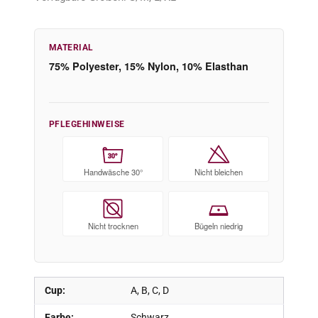
MATERIAL
75% Polyester, 15% Nylon, 10% Elasthan
PFLEGEHINWEISE
30°
Handwäsche 30°
Nicht bleichen
Nicht trocknen
Bügeln niedrig
Cup:
A, B, C, D
Farbe:
Schwarz