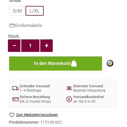
auswählen
Größe
S/M
L/XL
Größentabelle
Produkt Anzahl: Gib den gewünschten Wert e
Stück:
−
+
In den Warenkorb
Schneller Versand
Diskreter Versand
1–4 Werktage
Neutrale Verpackung
Sichere Bezahlung
Versandkostenfrei
€
SSL & Trusted Shops
ab 100 € in DE
Zum Merkzettel hinzufügen
Produktnummer:
115168-002