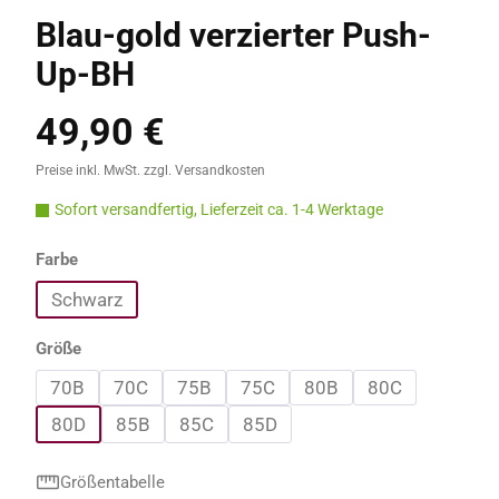
Blau-gold verzierter Push-
Up-BH
49,90 €
Regulärer Preis:
Preise inkl. MwSt. zzgl. Versandkosten
Sofort versandfertig, Lieferzeit ca. 1-4 Werktage
auswählen
Farbe
Schwarz
auswählen
Größe
70B
70C
75B
75C
80B
80C
80D
85B
85C
85D
Größentabelle