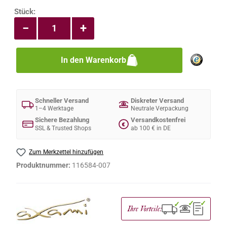
Produkt Anzahl: Gib den gewünschten Wert e
Stück:
−
+
In den Warenkorb
Schneller Versand
Diskreter Versand
1–4 Werktage
Neutrale Verpackung
Sichere Bezahlung
Versandkostenfrei
€
SSL & Trusted Shops
ab 100 € in DE
Zum Merkzettel hinzufügen
Produktnummer:
116584-007
✓
✓
✓
Ihre Vorteile: