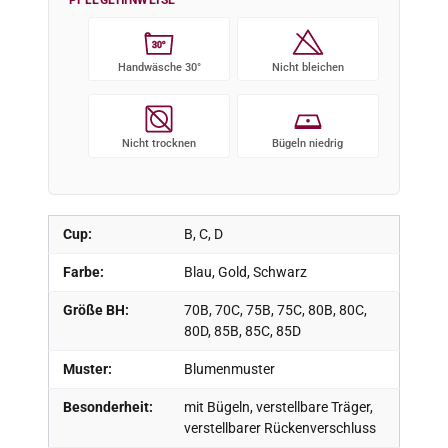
30°
Handwäsche 30°
Nicht bleichen
Nicht trocknen
Bügeln niedrig
Cup:
B, C, D
Farbe:
Blau, Gold, Schwarz
Größe BH:
70B, 70C, 75B, 75C, 80B, 80C,
80D, 85B, 85C, 85D
Muster:
Blumenmuster
Besonderheit:
mit Bügeln, verstellbare Träger,
verstellbarer Rückenverschluss