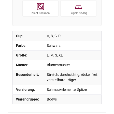
Nicht trocknen
Bügeln niedrig
Cup:
A, B, C, D
Farbe:
Schwarz
Größe:
L, M, S, XL
Muster:
Blumenmuster
Besonderheit:
Stretch, durchsichtig, rückenfrei,
verstellbare Träger
Verzierung:
Schmuckelemente, Spitze
Warengruppe:
Bodys