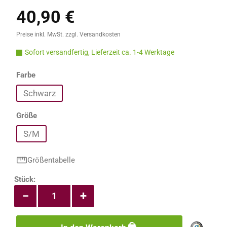
40,90 €
Regulärer Preis:
Preise inkl. MwSt. zzgl. Versandkosten
Sofort versandfertig, Lieferzeit ca. 1-4 Werktage
auswählen
Farbe
Schwarz
auswählen
Größe
S/M
Größentabelle
Produkt Anzahl: Gib den gewünschten Wert e
Stück:
−
+