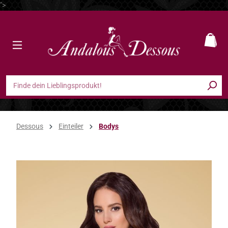
">
Zum Hauptinhalt springen
Ware
Dessous
Einteiler
Bodys
Bildergalerie überspringen