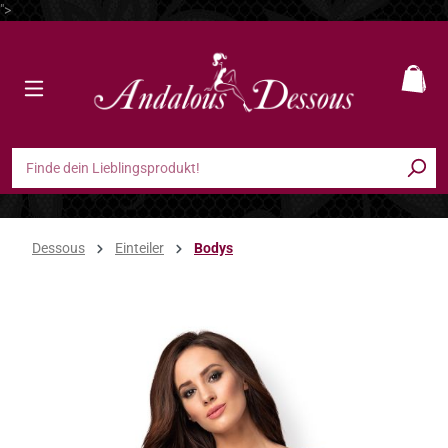
">
Zum Hauptinhalt springen
Ware
Dessous
Einteiler
Bodys
Bildergalerie überspringen