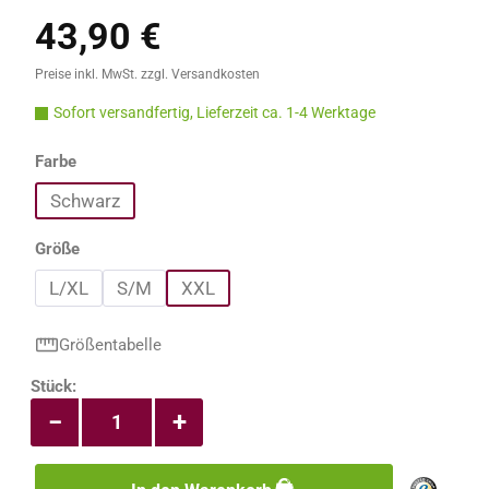
43,90 €
Regulärer Preis:
Preise inkl. MwSt. zzgl. Versandkosten
Sofort versandfertig, Lieferzeit ca. 1-4 Werktage
auswählen
Farbe
Schwarz
auswählen
Größe
L/XL
S/M
XXL
Größentabelle
Produkt Anzahl: Gib den gewünschten Wert e
Stück:
−
+