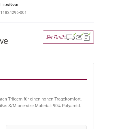
 hinzufügen
:
11824296-001
✓
✓
✓
Ihre Vorteile:
aren Trägern für einen hohen Tragekomfort.
öße: S/M one-size Material: 90% Polyamid,