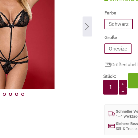
auswähle
Farbe
Schwarz
auswähle
Größe
Onesize
Größentabell
Stück:
Produkt An
+
−
Schneller V
1–4 Werktag
Sichere Bez
SSL & Truste