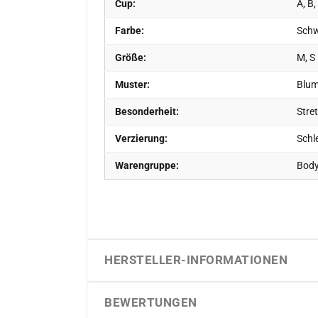
Cup:
A, B,
Farbe:
Sch
Größe:
M, S
Muster:
Blum
Besonderheit:
Stret
Verzierung:
Schle
Warengruppe:
Bod
HERSTELLER-INFORMATIONEN
BEWERTUNGEN