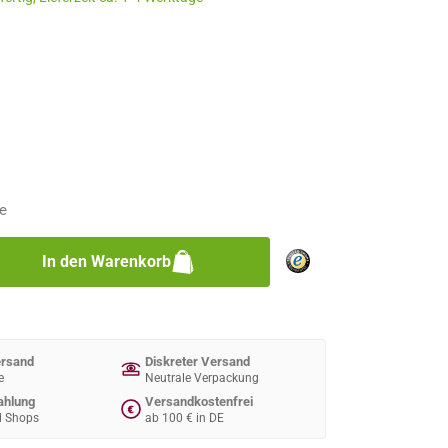
n
n
e
zahl: Gib den gewünschten Wert ein oder 
In den Warenkorb
ersand
Diskreter Versand
e
Neutrale Verpackung
ahlung
Versandkostenfrei
€
d Shops
ab 100 € in DE