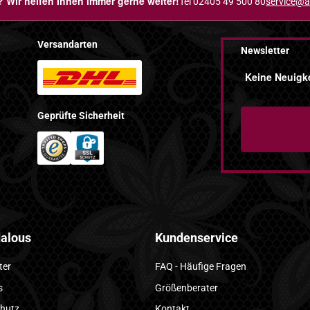
 Wir helfen Ihnen immer gerne weiter!
Tel 02405 49 500 80
service@a
Versandarten
Newsletter
Keine Neuigke
Geprüfte Sicherheit
alous
Kundenservice
ter
FAQ - Häufige Fragen
s
Größenberater
hutz
Kontakt