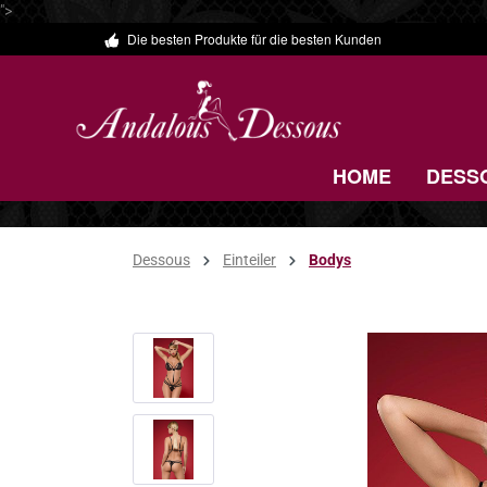
">
Die besten Produkte für die besten Kunden
 Hauptinhalt springen
Zur Suche springen
Zur Hauptnavigation springen
HOME
DESS
Dessous
Einteiler
Bodys
Bildergalerie überspringen