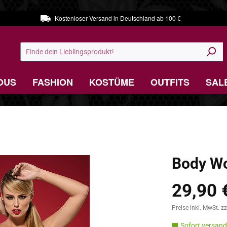
Kostenloser Versand in Deutschland ab 100 €
OUS
FASHION
KOSTÜME
OUTFITS
SAL
Body W
29,90 
Regulärer Preis:
Preise inkl. MwSt. z
Sofort versandf