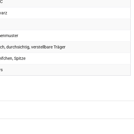
 C
warz
enmuster
ch, durchsichtig, verstellbare Träger
ifchen, Spitze
ys