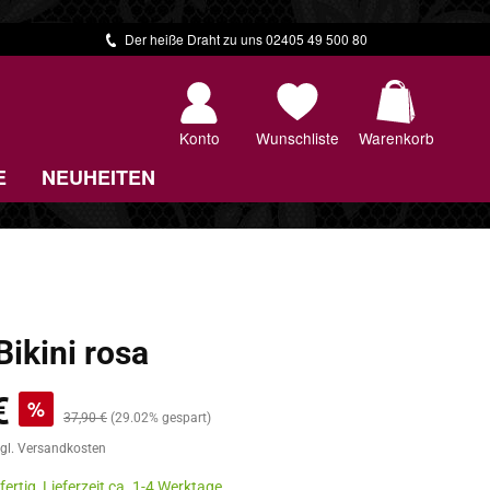
Der heiße Draht zu uns 02405 49 500 80
Warenkorb 
Konto
Wunschliste
Warenkorb
E
NEUHEITEN
Bikini rosa
€
%
Regulärer Preis:
37,90 €
(29.02% gespart)
zgl. Versandkosten
ertig, Lieferzeit ca. 1-4 Werktage