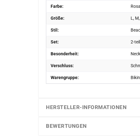
Farbe:
Ros
Größe:
L, M,
Stil:
Bea
Set:
2-tei
Besonderheit:
Neck
Verschluss:
Schn
Warengruppe:
Bikin
HERSTELLER-INFORMATIONEN
BEWERTUNGEN