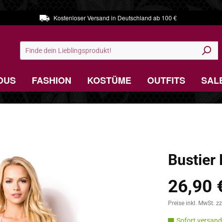
Kostenloser Versand in Deutschland ab 100 €
OUS
FASHION
KOSTÜME
OUTFITS
SAL
Bustier 
26,90 
Verkaufspreis:
Preise inkl. MwSt. z
Sofort versandf