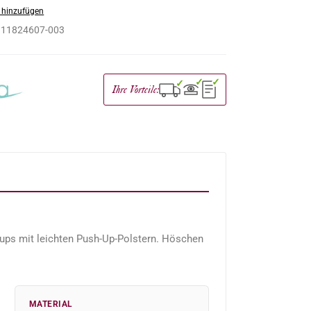
 hinzufügen
:
11824607-003
✓
✓
✓
Ihre Vorteile:
cups mit leichten Push-Up-Polstern. Höschen
MATERIAL