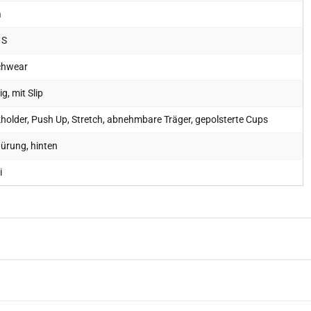
a
 S
chwear
lig, mit Slip
holder, Push Up, Stretch, abnehmbare Träger, gepolsterte Cups
ürung, hinten
i