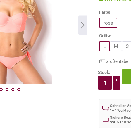
auswähle
Farbe
rosa
auswähle
Größe
L
M
S
Größentabell
Stück:
Produkt An
+
−
Schneller V
1–4 Werktag
Sichere Bez
SSL & Truste