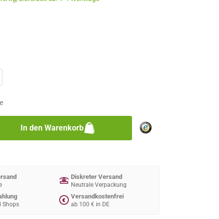
n
n
e
zahl: Gib den gewünschten Wert ein oder 
In den Warenkorb
ersand
Diskreter Versand
e
Neutrale Verpackung
ahlung
Versandkostenfrei
€
d Shops
ab 100 € in DE