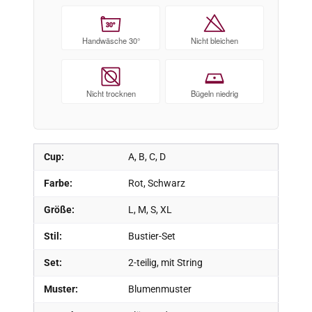
30°
Handwäsche 30°
Nicht bleichen
Nicht trocknen
Bügeln niedrig
Cup:
A, B, C, D
Farbe:
Rot, Schwarz
Größe:
L, M, S, XL
Stil:
Bustier-Set
Set:
2-teilig, mit String
Muster:
Blumenmuster