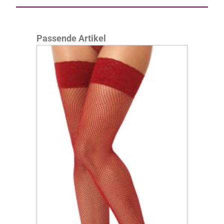
Produktgalerie überspringen
Passende Artikel