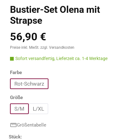
Bustier-Set Olena mit
Strapse
56,90 €
Regulärer Preis:
Preise inkl. MwSt. zzgl. Versandkosten
Sofort versandfertig, Lieferzeit ca. 1-4 Werktage
auswählen
Farbe
Rot-Schwarz
auswählen
Größe
S/M
L/XL
Größentabelle
Produkt Anzahl: Gib den gewünschten Wert e
Stück: