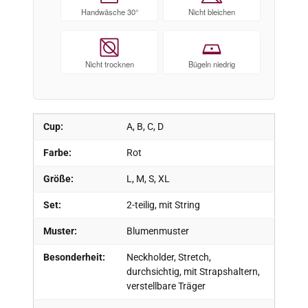
Handwäsche 30°
Nicht bleichen
Nicht trocknen
Bügeln niedrig
Cup:
A, B, C, D
Farbe:
Rot
Größe:
L, M, S, XL
Set:
2-teilig, mit String
Muster:
Blumenmuster
Besonderheit:
Neckholder, Stretch,
durchsichtig, mit Strapshaltern,
verstellbare Träger