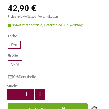
42,90 €
Regulärer Preis:
Preise inkl. MwSt. zzgl. Versandkosten
Sofort versandfertig, Lieferzeit ca. 1-4 Werktage
auswählen
Farbe
Rot
auswählen
Größe
S/M
Größentabelle
Produkt Anzahl: Gib den gewünschten Wert e
Stück:
−
+