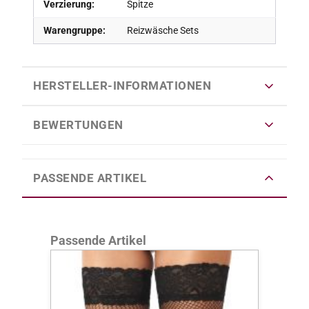
Verzierung:
Spitze
Warengruppe:
Reizwäsche Sets
HERSTELLER-INFORMATIONEN
BEWERTUNGEN
PASSENDE ARTIKEL
Produktgalerie überspringen
Passende Artikel