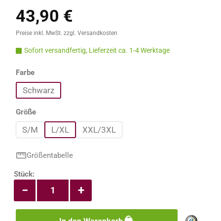
43,90 €
Regulärer Preis:
Preise inkl. MwSt. zzgl. Versandkosten
Sofort versandfertig, Lieferzeit ca. 1-4 Werktage
auswählen
Farbe
Schwarz
auswählen
Größe
S/M
L/XL
XXL/3XL
Größentabelle
Produkt Anzahl: Gib den gewünschten Wert e
Stück:
−
+