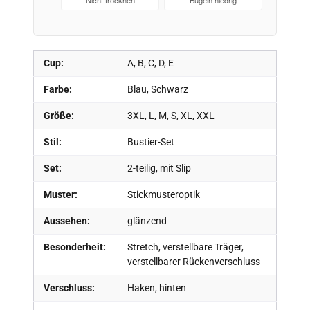
Nicht trocknen
Bügeln niedrig
Cup:
A, B, C, D, E
Farbe:
Blau, Schwarz
Größe:
3XL, L, M, S, XL, XXL
Stil:
Bustier-Set
Set:
2-teilig, mit Slip
Muster:
Stickmusteroptik
Aussehen:
glänzend
Besonderheit:
Stretch, verstellbare Träger,
verstellbarer Rückenverschluss
Verschluss:
Haken, hinten