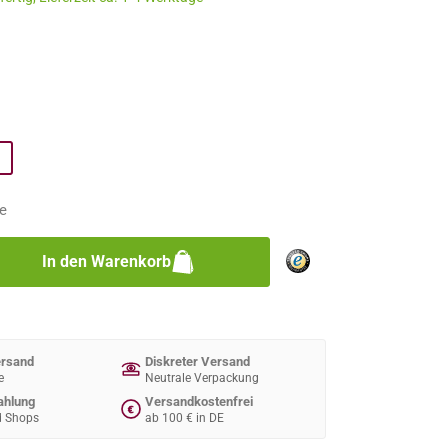
n
n
e
zahl: Gib den gewünschten Wert ein oder 
In den Warenkorb
ersand
Diskreter Versand
e
Neutrale Verpackung
ahlung
Versandkostenfrei
€
d Shops
ab 100 € in DE