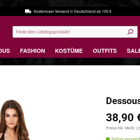
Kostenloser Versand in Deutschland ab 100 €
OUS
FASHION
KOSTÜME
OUTFITS
SAL
Dessous
38,90 
Regulärer Preis:
Preise inkl. MwSt. z
Sofort versandf