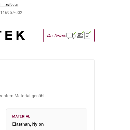
 hinzufügen
:
116957-002
✓
✓
✓
Ihre Vorteile:
arentem Material genäht.
MATERIAL
Elasthan, Nylon