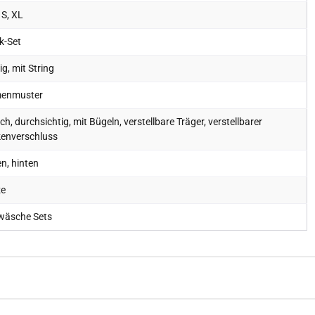
 S, XL
k-Set
lig, mit String
enmuster
ch, durchsichtig, mit Bügeln, verstellbare Träger, verstellbarer
enverschluss
n, hinten
ze
wäsche Sets