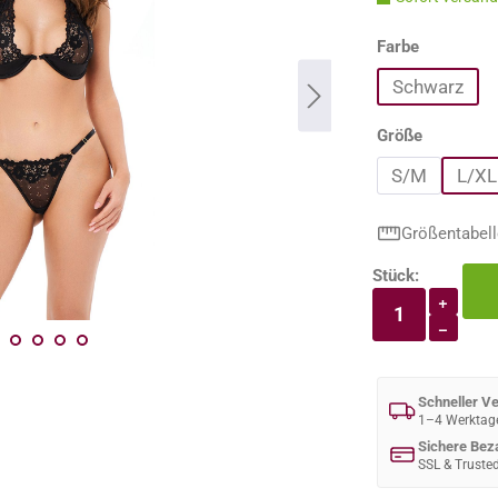
auswähle
Farbe
Schwarz
auswähle
Größe
S/M
L/XL
Größentabell
Stück:
Produkt An
+
−
Schneller V
1–4 Werktag
Sichere Bez
SSL & Truste