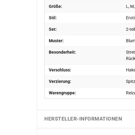
Größe:
L, M,
Stil:
Eroti
Set:
2-tei
Muster:
Blum
Besonderheit:
Stret
Rück
Verschluss:
Hake
Verzierung:
Spit
Warengruppe:
Reiz
HERSTELLER-INFORMATIONEN