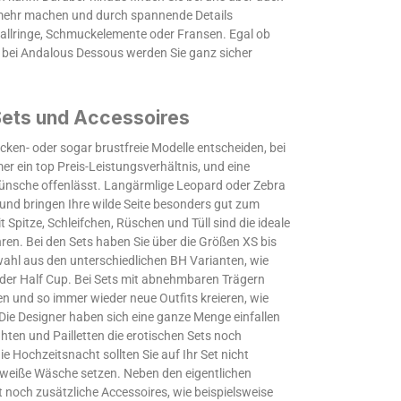
f mehr machen und durch spannende Details
tallringe, Schmuckelemente oder Fransen. Egal ob
, bei Andalous Dessous werden Sie ganz sicher
Sets und Accessoires
rücken- oder sogar brustfreie Modelle entscheiden, bei
r ein top Preis-Leistungsverhältnis, und eine
Wünsche offenlässt. Langärmlige Leopard oder Zebra
und bringen Ihre wilde Seite besonders gut zum
Spitze, Schleifchen, Rüschen und Tüll sind die ideale
en. Bei den Sets haben Sie über die Größen XS bis
ahl aus den unterschiedlichen BH Varianten, wie
oder Half Cup. Bei Sets mit abnehmbaren Trägern
en und so immer wieder neue Outfits kreieren, wie
Die Designer haben sich eine ganze Menge einfallen
ähten und Pailletten die erotischen Sets noch
 Hochzeitsnacht sollten Sie auf Ihr Set nicht
f weiße Wäsche setzen. Neben den eigentlichen
t noch zusätzliche Accessoires, wie beispielsweise