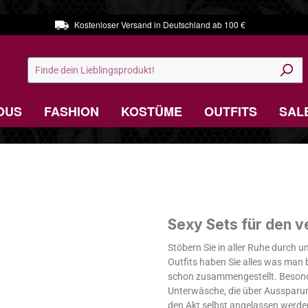
Kostenloser Versand in Deutschland ab 100 €
OUS
FASHION
KOSTÜME
OUTFITS
SAL
Sexy Sets für den v
Stöbern Sie in aller Ruhe durch 
Outfits haben Sie alles was man 
schon zusammengestellt. Besonde
Unterwäsche, die über Aussparung
den Akt selbst angelassen werden