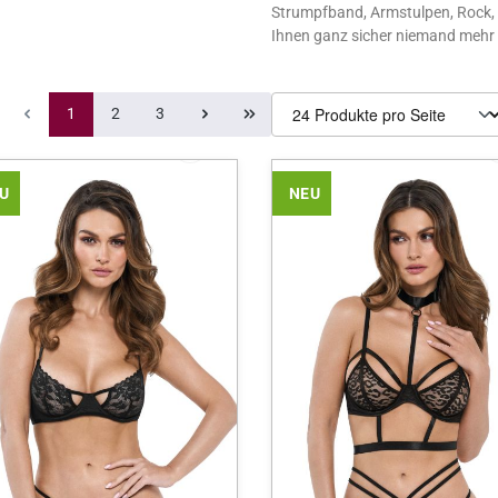
Strumpfband, Armstulpen, Rock, S
Ihnen ganz sicher niemand mehr
Seite
Seite
Seite
1
2
3
Produkte pro Seite
U
NEU