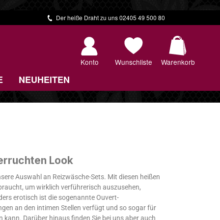
Der heiße Draht zu uns 02405 49 500 80
Warenkorb 
Konto
Wunschliste
Warenkorb
E
NEUHEITEN
erruchten Look
unsere Auswahl an Reizwäsche-Sets. Mit diesen heißen
braucht, um wirklich verführerisch auszusehen,
rs erotisch ist die sogenannte Ouvert-
en an den intimen Stellen verfügt und so sogar für
 kann. Darüber hinaus finden Sie bei uns aber auch