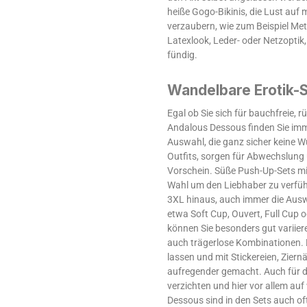
heiße Gogo-Bikinis, die Lust au
verzaubern, wie zum Beispiel Me
Latexlook, Leder- oder Netzoptik
fündig.
Wandelbare Erotik-
Egal ob Sie sich für bauchfreie, 
Andalous Dessous finden Sie imme
Auswahl, die ganz sicher keine 
Outfits, sorgen für Abwechslung 
Vorschein. Süße Push-Up-Sets mit 
Wahl um den Liebhaber zu verführ
3XL hinaus, auch immer die Ausw
etwa Soft Cup, Ouvert, Full Cup 
können Sie besonders gut variier
auch trägerlose Kombinationen. 
lassen und mit Stickereien, Ziern
aufregender gemacht. Auch für die
verzichten und hier vor allem au
Dessous sind in den Sets auch of