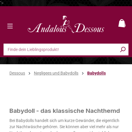
">
Zum Hauptinhalt springen
Ware
Dessous
Negligees und Babydolls
Babydolls
Babydolls
Babydoll - das klassische Nachthemd
Bei Babydolls handelt sich um kurze Gewänder, die eigentlich
zur Nachtwäsche gehören. Sie können aber viel mehr als nur