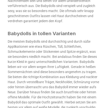
Nachthemden sein und sehen vor allem unwiderstehlich
verführerisch aus. Die Babydolls sind verspielt und zugleich
sexy, was sie so besonders macht. Die oftmals sehr knapp
geschnittenen Outfits lassen viel Haut durchscheinen und
verdrehen garantiert jedem den Kopf.
Babydolls in tollen Varianten
Die meisten Babydolls sind durchsichtig und durch süße
Applikationen wie etwa Rüschen, Tüll, Schleifchen,
Schmuckelemente oder Stickereien und Spitze ergänzt, was
sie besonders niedlich macht. Bei andalous finden Sie dieses
kurze Kleid in ganz unterschiedlichen Varianten. Babydolls
lieben wir vor allem wegen Ihrer Luftigkeit. Gerade in heißen
Sommernächten sind diese besonders angenehm zu tragen.
Sie bieten die richtige Kombination aus Kleidung und nackter
Haut. Durch verstellbare Träger, Neckholder, Schnürung vorne
oder hinten überrascht uns das Babydoll immer wieder aufs
Neue. Darüber hinaus finden Sie auch brustfreie oder hinten
offene Modelle. Für die Hochzeitsnacht haben Sie mit einem
Babydoll das optimale Outfit gewählt. Hierbei setzen Sie am
besten vor allem auf weiße Modelle, die zugleich unschuldig