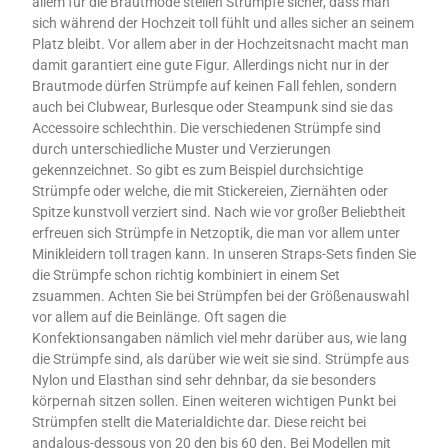
allem für die Brautmode stellen Strümpfe sicher, dass man
sich während der Hochzeit toll fühlt und alles sicher an seinem
Platz bleibt. Vor allem aber in der Hochzeitsnacht macht man
damit garantiert eine gute Figur. Allerdings nicht nur in der
Brautmode dürfen Strümpfe auf keinen Fall fehlen, sondern
auch bei Clubwear, Burlesque oder Steampunk sind sie das
Accessoire schlechthin. Die verschiedenen Strümpfe sind
durch unterschiedliche Muster und Verzierungen
gekennzeichnet. So gibt es zum Beispiel durchsichtige
Strümpfe oder welche, die mit Stickereien, Ziernähten oder
Spitze kunstvoll verziert sind. Nach wie vor großer Beliebtheit
erfreuen sich Strümpfe in Netzoptik, die man vor allem unter
Minikleidern toll tragen kann. In unseren Straps-Sets finden Sie
die Strümpfe schon richtig kombiniert in einem Set
zsuammen. Achten Sie bei Strümpfen bei der Größenauswahl
vor allem auf die Beinlänge. Oft sagen die
Konfektionsangaben nämlich viel mehr darüber aus, wie lang
die Strümpfe sind, als darüber wie weit sie sind. Strümpfe aus
Nylon und Elasthan sind sehr dehnbar, da sie besonders
körpernah sitzen sollen. Einen weiteren wichtigen Punkt bei
Strümpfen stellt die Materialdichte dar. Diese reicht bei
andalous-dessous von 20 den bis 60 den. Bei Modellen mit