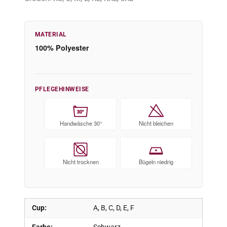
MATERIAL
100% Polyester
PFLEGEHINWEISE
30°
Handwäsche 30°
Nicht bleichen
Nicht trocknen
Bügeln niedrig
Cup:
A, B, C, D, E, F
Farbe:
Schwarz