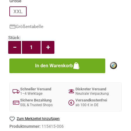
auswählen
Größe
XXL
Größentabelle
Produkt Anzahl: Gib den gewünschten Wert e
Stück:
−
+
In den Warenkorb
Schneller Versand
Diskreter Versand
1–4 Werktage
Neutrale Verpackung
Sichere Bezahlung
Versandkostenfrei
€
SSL & Trusted Shops
ab 100 € in DE
Zum Merkzettel hinzufügen
Produktnummer:
115415-006