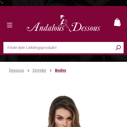
">
Zum Hauptinhalt springen
Ware
Dessous
Einteiler
Bodys
Bildergalerie überspringen