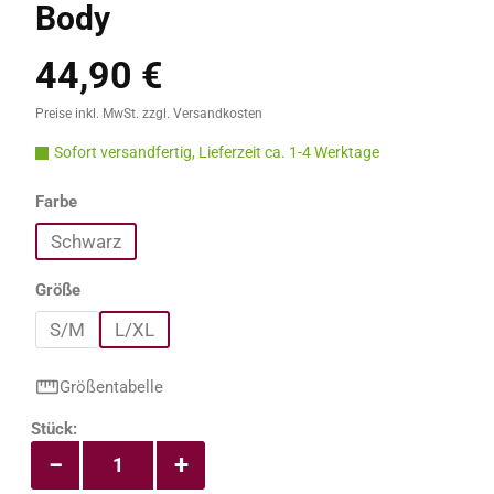
Body
44,90 €
Regulärer Preis:
Preise inkl. MwSt. zzgl. Versandkosten
Sofort versandfertig, Lieferzeit ca. 1-4 Werktage
auswählen
Farbe
Schwarz
auswählen
Größe
S/M
L/XL
Größentabelle
Produkt Anzahl: Gib den gewünschten Wert e
Stück:
−
+