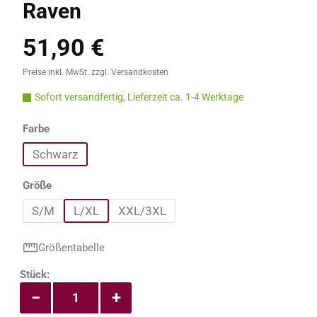
Raven
51,90 €
Regulärer Preis:
Preise inkl. MwSt. zzgl. Versandkosten
Sofort versandfertig, Lieferzeit ca. 1-4 Werktage
auswählen
Farbe
Schwarz
auswählen
Größe
S/M
L/XL
XXL/3XL
Größentabelle
Produkt Anzahl: Gib den gewünschten Wert e
Stück:
−
+