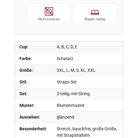
Nicht trocknen
Bügeln niedrig
Cup:
A, B, C, D, E
Farbe:
Schwarz
Größe:
3XL, L, M, S, XL, XXL
Stil:
Straps-Set
Set:
2-teilig, mit String
Muster:
Blumenmuster
Aussehen:
glänzend
Besonderheit:
Stretch, bauchfrei, große Größe,
mit Strapshaltern