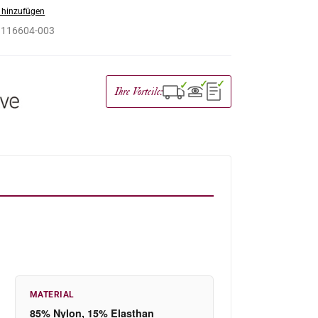
 hinzufügen
:
116604-003
✓
✓
✓
Ihre Vorteile:
MATERIAL
85% Nylon, 15% Elasthan