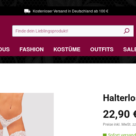
Kostenloser Versand in Deutschland ab 100 €
OUS
FASHION
KOSTÜME
OUTFITS
SAL
Halterl
22,90 
Regulärer Preis:
Preise inkl. MwSt. z
Sofort versandf