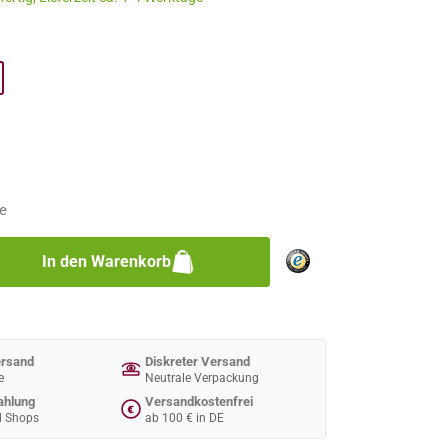
n
n
e
zahl: Gib den gewünschten Wert ein oder 
In den Warenkorb
ersand
Diskreter Versand
e
Neutrale Verpackung
ahlung
Versandkostenfrei
€
d Shops
ab 100 € in DE