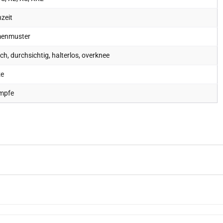
zeit
enmuster
ch, durchsichtig, halterlos, overknee
ze
mpfe