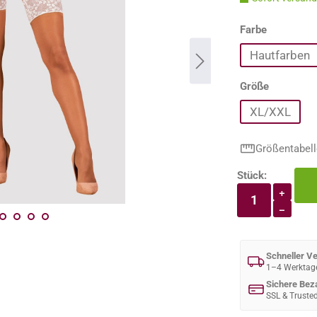
auswähle
Farbe
Hautfarben
auswähle
Größe
XL/XXL
Größentabell
Stück:
Produkt An
+
−
Schneller V
1–4 Werktag
Sichere Bez
SSL & Truste