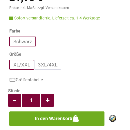
Preise inkl. MwSt. zzgl. Versandkosten
Sofort versandfertig, Lieferzeit ca. 1-4 Werktage
auswählen
Farbe
Schwarz
auswählen
Größe
XL/XXL
3XL/4XL
Größentabelle
Produkt Anzahl: Gib den gewünschten Wert e
Stück:
−
+
In den Warenkorb