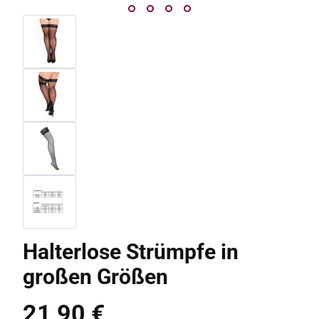
Halterlose Strümpfe in
großen Größen
21,90 €
Regulärer Preis: