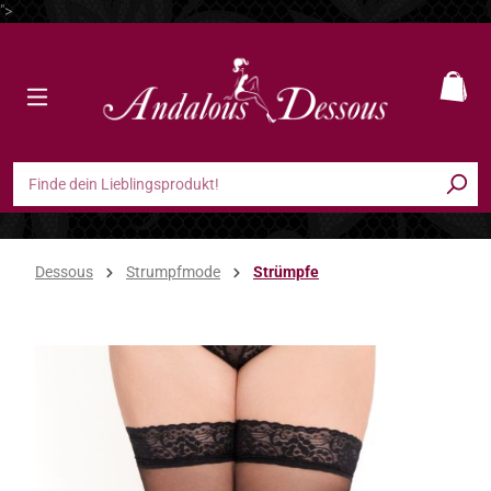
">
Zum Hauptinhalt springen
Ware
Dessous
Strumpfmode
Strümpfe
Bildergalerie überspringen