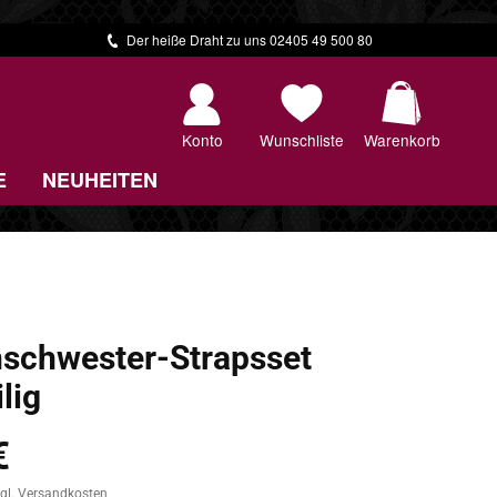
Der heiße Draht zu uns 02405 49 500 80
Warenkorb 
Konto
Wunschliste
Warenkorb
E
NEUHEITEN
schwester-Strapsset
lig
€
zgl. Versandkosten