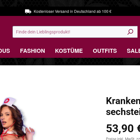
Kostenloser Versand in Deutschland ab 100 €
OUS
FASHION
KOSTÜME
OUTFITS
SAL
Kranken
sechstei
53,90 
Regulärer Preis:
Preise inkl. MwSt. z