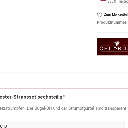
SSL & Truste
Zum Merkzettel
Produktnummer
ster-Strapsset sechsteilig"
strümpfen. Der Bügel-BH und der Strumpfgürtel sind transparent. 
 C, D