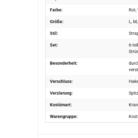
Farbe:
Rot,
Größe:
L, M,
Stil:
Stra
Set:
6-tei
Strü
Besonderheit:
durch
vers
Verschluss:
Hake
Verzierung:
Spit
Kostümart:
Kran
Warengruppe:
Kos