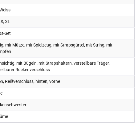
 Weiss
 S, XL
ps-Set
lig, mit Mütze, mit Spielzeug, mit Strapsgürtel, mit String, mit
mpfen
sichtig, mit Bügeln, mit Strapshaltern, verstellbare Träger,
tellbarer Rückenverschluss
n, Reißverschluss, hinten, vorne
ze
kenschwester
tüme