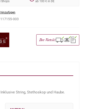
d Shops
ab 100 € in DE
 hinzufügen
:
117155-003
✓
✓
✓
Ihre Vorteile:
Inklusive String, Stethoskop und Haube.