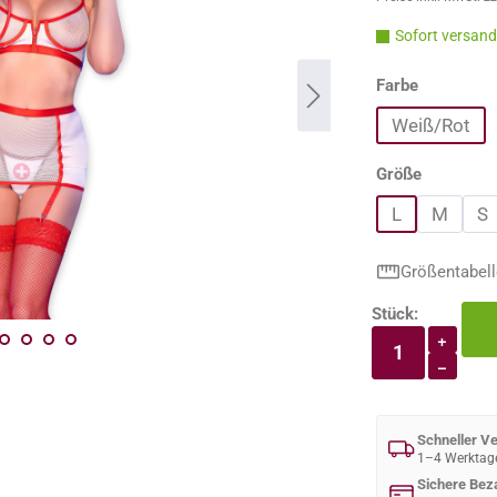
Sofort versandf
auswähle
Farbe
Weiß/Rot
auswähle
Größe
L
M
S
Größentabell
Stück:
Produkt An
+
−
Schneller V
1–4 Werktag
Sichere Bez