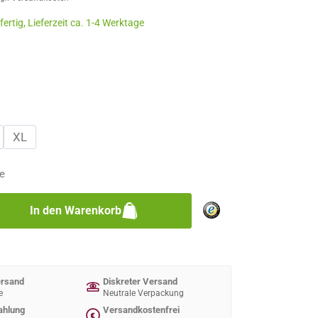
ertig, Lieferzeit ca. 1-4 Werktage
n
n
XL
e
zahl: Gib den gewünschten Wert ein oder 
In den Warenkorb
ersand
Diskreter Versand
e
Neutrale Verpackung
ahlung
Versandkostenfrei
€