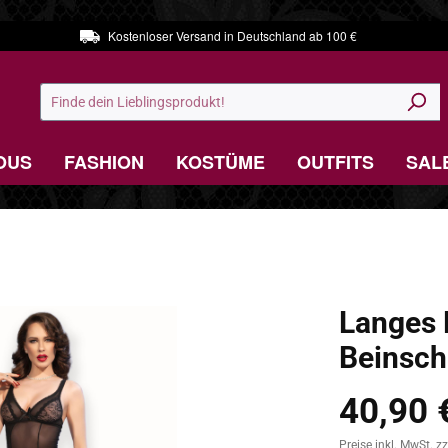
Kostenloser Versand in Deutschland ab 100 €
OUS
FASHION
KOSTÜME
OUTFITS
SAL
Langes 
Beinschl
40,90 
Regulärer Preis:
Preise inkl. MwSt. z