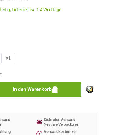
ertig, Lieferzeit ca. 1-4 Werktage
n
n
XL
e
zahl: Gib den gewünschten Wert ein oder 
In den Warenkorb
ersand
Diskreter Versand
e
Neutrale Verpackung
ahlung
Versandkostenfrei
€