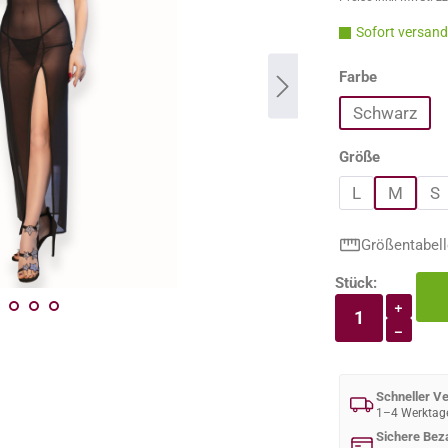
Sofort versandf
auswähle
Farbe
Schwarz
auswähle
Größe
L
M
S
Größentabell
Stück:
Produkt An
+
−
Schneller V
1–4 Werktag
Sichere Bez