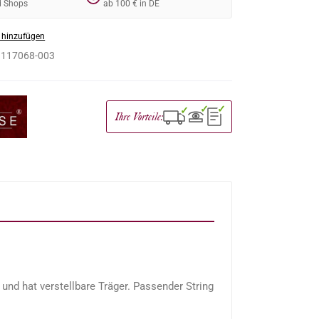
d Shops
ab 100 € in DE
 hinzufügen
:
117068-003
✓
✓
✓
Ihre Vorteile:
nd hat verstellbare Träger. Passender String