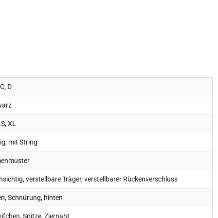
 C, D
warz
 S, XL
lig, mit String
enmuster
sichtig, verstellbare Träger, verstellbarer Rückenverschluss
n, Schnürung, hinten
ifchen, Spitze, Ziernaht