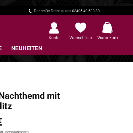
Der heiße Draht zu uns 02405 49 500 80
Warenkorb 
Konto
Wunschliste
Warenkorb
E
NEUHEITEN
Nachthemd mit
itz
€
zgl. Versandkosten