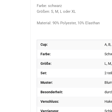
Farbe: schwarz
Größen: S, M, L oder XL
Material: 90% Polyester, 10% Elasthan
Cup:
A, B,
Farbe:
Sch
Größe:
L, M,
Set:
2-tei
Muster:
Blum
Besonderheit:
durch
Verschluss:
Hake
Verzierung:
Schle