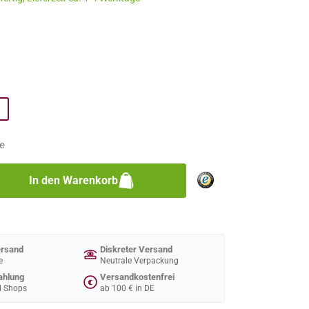
n
n
e
zahl: Gib den gewünschten Wert ein oder 
In den Warenkorb
ersand
Diskreter Versand
e
Neutrale Verpackung
ahlung
Versandkostenfrei
€
d Shops
ab 100 € in DE