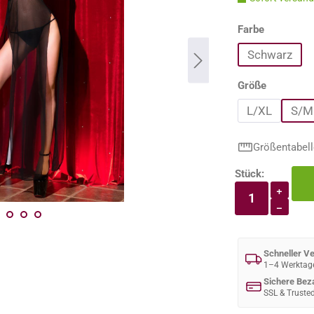
auswähle
Farbe
Schwarz
auswähle
Größe
L/XL
S/M
Größentabell
Stück:
Produkt An
+
−
Schneller V
1–4 Werktag
Sichere Bez
SSL & Truste