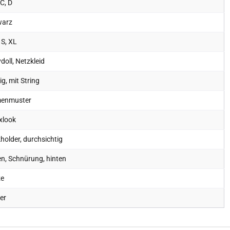
 C, D
warz
 S, XL
doll, Netzkleid
lig, mit String
enmuster
xlook
holder, durchsichtig
n, Schnürung, hinten
ze
er