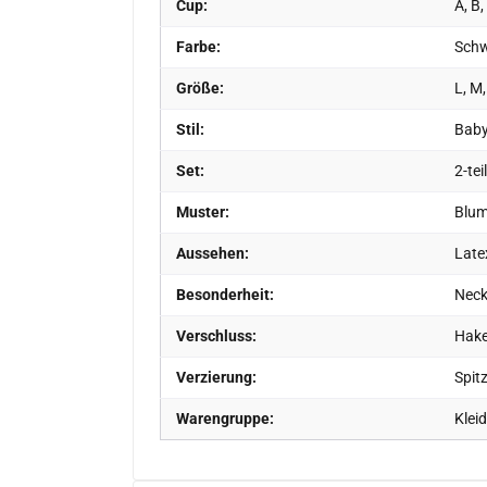
Cup:
A, B,
Farbe:
Sch
Größe:
L, M,
Stil:
Baby
Set:
2-tei
Muster:
Blum
Aussehen:
Late
Besonderheit:
Neck
Verschluss:
Hake
Verzierung:
Spit
Warengruppe:
Kleid