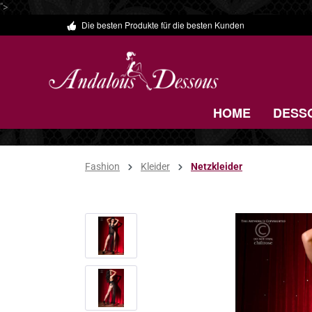
">
Die besten Produkte für die besten Kunden
 Hauptinhalt springen
Zur Suche springen
Zur Hauptnavigation springen
HOME
DESS
Fashion
Kleider
Netzkleider
Bildergalerie überspringen