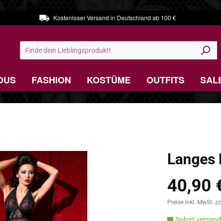
Kostenloser Versand in Deutschland ab 100 €
OUS
FASHION
KOSTÜME
OUTFITS
SAL
Langes 
40,90 
Regulärer Preis:
Preise inkl. MwSt. z
Sofort versandf