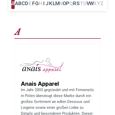
Alle
A
B
C
D
E
F
G
H
I
J
K
L
M
N
O
P
Q
R
S
T
U
V
W
X
Y
Z
A
Anais Apparel
Im Jahr 2003 gegründet und mit Firmensitz
in Polen überzeugt diese Marke durch ein
großes Sortiment an edlen Dessous und
Lingerie sowie einer großen Liebe zu
Details und besonderen Produkten. Dieser