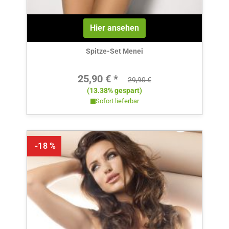
Hier ansehen
Spitze-Set Menei
Verkaufspreis:
25,90 € *
Regulärer Preis:
29,90 €
(13.38% gespart)
Sofort lieferbar
-18 %