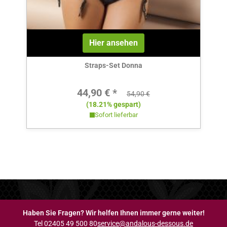
Hier ansehen
Straps-Set Donna
Verkaufspreis:
44,90 € *
Regulärer Preis:
54,90 €
(18.21% gespart)
Sofort lieferbar
Haben Sie Fragen? Wir helfen Ihnen immer gerne weiter!
Tel 02405 49 500 80
service@andalous-dessous.de