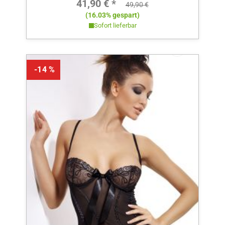
Verkaufspreis:
41,90 € *
Regulärer Preis:
49,90 €
(16.03% gespart)
Sofort lieferbar
-14 %