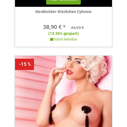
Neckholder-Kleidchen Cylenne
Verkaufspreis:
38,90 € *
Regulärer Preis:
44,90 €
(13.36% gespart)
Sofort lieferbar
-15 %