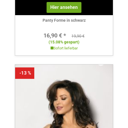
Hier ansehen
Panty Forme in schwarz
Verkaufspreis:
16,90 € *
Regulärer Preis:
19,90 €
(15.08% gespart)
Sofort lieferbar
-13 %