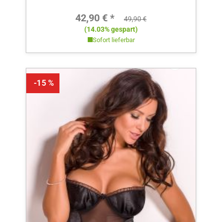
Verkaufspreis:
42,90 € *
Regulärer Preis:
49,90 €
(14.03% gespart)
Sofort lieferbar
-15 %