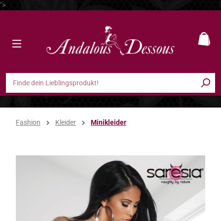
">
Zum Hauptinhalt springen
Ware
Fashion
Kleider
Minikleider
Bildergalerie überspringen