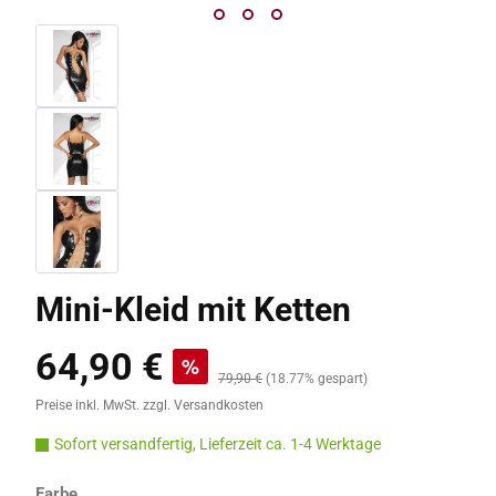
Mini-Kleid mit Ketten
64,90 €
Verkaufspreis:
%
Regulärer Preis:
79,90 €
(18.77% gespart)
Preise inkl. MwSt. zzgl. Versandkosten
Sofort versandfertig, Lieferzeit ca. 1-4 Werktage
auswählen
Farbe