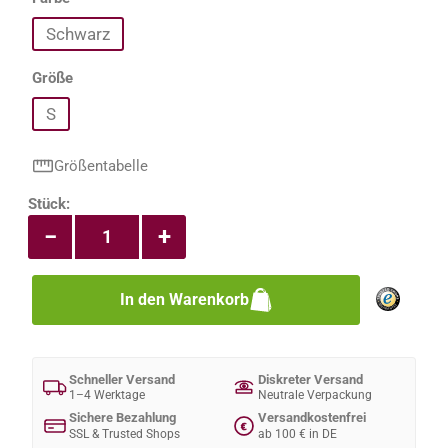
Schwarz
auswählen
Größe
S
Größentabelle
Produkt Anzahl: Gib den gewünschten Wert e
Stück:
−
+
In den Warenkorb
Schneller Versand
Diskreter Versand
1–4 Werktage
Neutrale Verpackung
Sichere Bezahlung
Versandkostenfrei
€
SSL & Trusted Shops
ab 100 € in DE