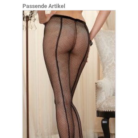
Produktgalerie überspringen
Passende Artikel