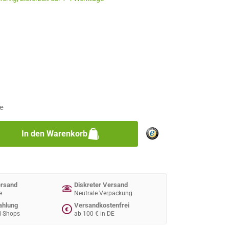
n
n
e
zahl: Gib den gewünschten Wert ein oder 
In den Warenkorb
ersand
Diskreter Versand
e
Neutrale Verpackung
ahlung
Versandkostenfrei
€
d Shops
ab 100 € in DE