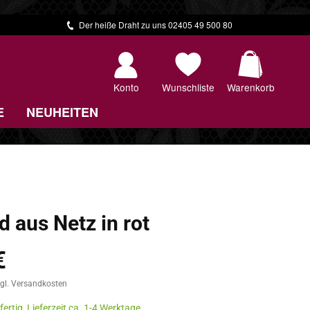
Der heiße Draht zu uns 02405 49 500 80
Warenkorb 
Konto
Wunschliste
Warenkorb
E
NEUHEITEN
d aus Netz in rot
€
zgl. Versandkosten
ertig, Lieferzeit ca. 1-4 Werktage