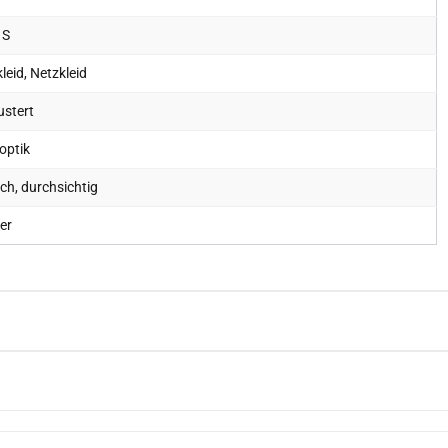
 S
leid, Netzkleid
stert
optik
tch, durchsichtig
er