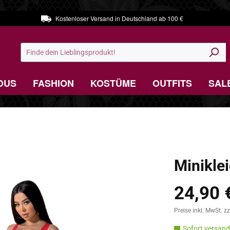
Kostenloser Versand in Deutschland ab 100 €
OUS
FASHION
KOSTÜME
OUTFITS
SAL
Miniklei
24,90 
Regulärer Preis:
Preise inkl. MwSt. z
Sofort versandf