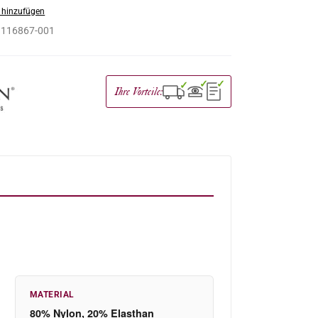
 hinzufügen
:
116867-001
✓
✓
✓
Ihre Vorteile:
MATERIAL
80% Nylon, 20% Elasthan