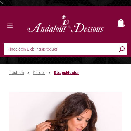
">
Zum Hauptinhalt springen
Ware
Fashion
Kleider
Strapskleider
Bildergalerie überspringen