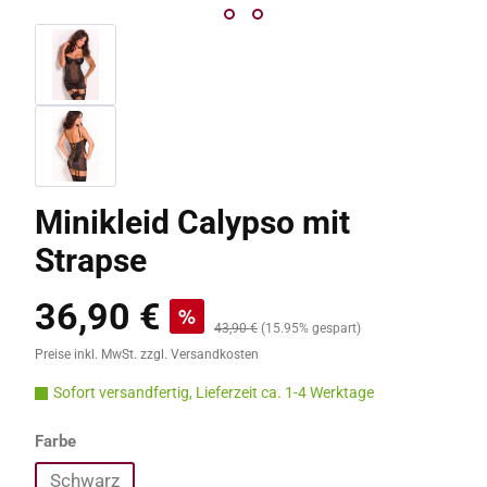
Minikleid Calypso mit
Strapse
36,90 €
Verkaufspreis:
%
Regulärer Preis:
43,90 €
(15.95% gespart)
Preise inkl. MwSt. zzgl. Versandkosten
Sofort versandfertig, Lieferzeit ca. 1-4 Werktage
auswählen
Farbe
Schwarz