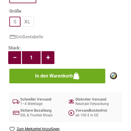
auswählen
Größe
S
XL
Größentabelle
Produkt Anzahl: Gib den gewünschten Wert e
Stück:
−
+
In den Warenkorb
Schneller Versand
Diskreter Versand
1–4 Werktage
Neutrale Verpackung
Sichere Bezahlung
Versandkostenfrei
€
SSL & Trusted Shops
ab 100 € in DE
Zum Merkzettel hinzufügen