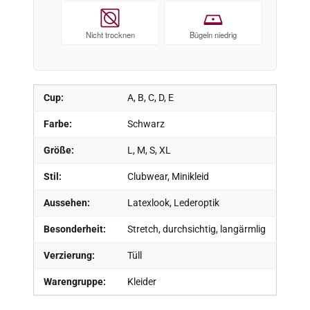
Nicht trocknen
Bügeln niedrig
Cup:
A, B, C, D, E
Farbe:
Schwarz
Größe:
L, M, S, XL
Stil:
Clubwear, Minikleid
Aussehen:
Latexlook, Lederoptik
Besonderheit:
Stretch, durchsichtig, langärmlig
Verzierung:
Tüll
Warengruppe:
Kleider