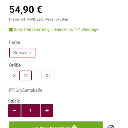
54,90 €
Regulärer Preis:
Preise inkl. MwSt. zzgl. Versandkosten
Sofort versandfertig, Lieferzeit ca. 1-4 Werktage
auswählen
Farbe
Schwarz
auswählen
Größe
S
M
L
XL
Größentabelle
Produkt Anzahl: Gib den gewünschten Wert e
Stück:
−
+