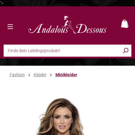
">
Zum Hauptinhalt springen
Ware
Fashion
Kleider
Minikleider
Bildergalerie überspringen