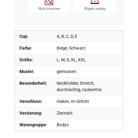
Nicht trocknen
Bügeln niedrig
Cup:
A, B, C, D, E
Farbe:
Beige, Schwarz
Größe:
L, M, S, XL, XXL
Muster:
gemustert
Besonderheit:
Neckholder, Stretch,
durchsichtig, rückenfrei
Verschluss:
Haken, im Schritt
Verzierung:
Ziernaht
Warengruppe:
Bodys