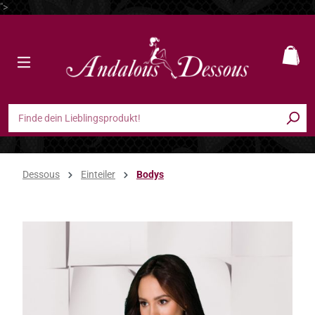
">
Zum Hauptinhalt springen
Ware
Dessous
Einteiler
Bodys
Bildergalerie überspringen