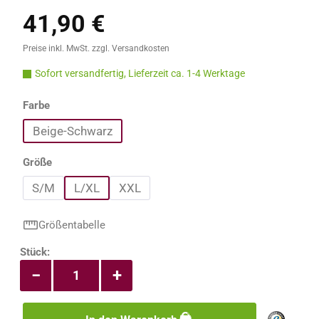
41,90 €
Regulärer Preis:
Preise inkl. MwSt. zzgl. Versandkosten
Sofort versandfertig, Lieferzeit ca. 1-4 Werktage
auswählen
Farbe
Beige-Schwarz
auswählen
Größe
S/M
L/XL
XXL
Größentabelle
Produkt Anzahl: Gib den gewünschten Wert e
Stück:
−
+