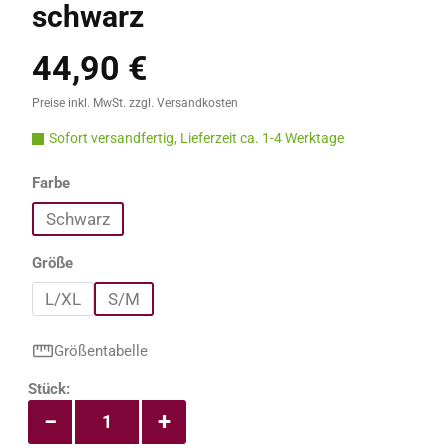
schwarz
44,90 €
Regulärer Preis:
Preise inkl. MwSt. zzgl. Versandkosten
Sofort versandfertig, Lieferzeit ca. 1-4 Werktage
auswählen
Farbe
Schwarz
auswählen
Größe
L/XL
S/M
Größentabelle
Produkt Anzahl: Gib den gewünschten Wert e
Stück:
−
+