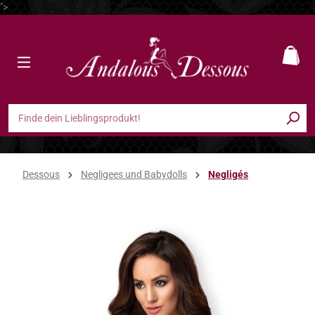
">
Zum Hauptinhalt springen
Ware
Dessous
Negligees und Babydolls
Negligés
Bildergalerie überspringen