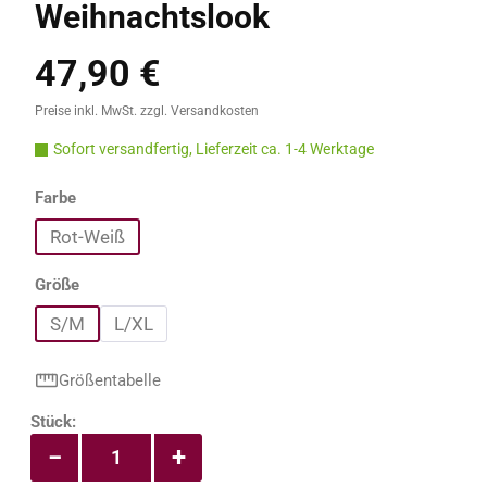
Weihnachtslook
47,90 €
Regulärer Preis:
Preise inkl. MwSt. zzgl. Versandkosten
Sofort versandfertig, Lieferzeit ca. 1-4 Werktage
auswählen
Farbe
Rot-Weiß
auswählen
Größe
S/M
L/XL
Größentabelle
Produkt Anzahl: Gib den gewünschten Wert e
Stück:
−
+