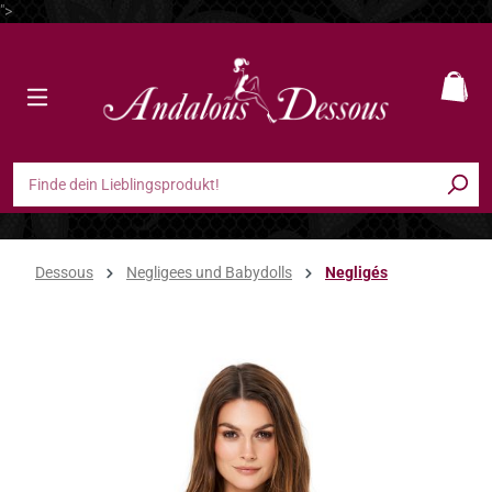
">
Zum Hauptinhalt springen
Ware
Dessous
Negligees und Babydolls
Negligés
Bildergalerie überspringen