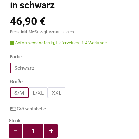
in schwarz
46,90 €
Regulärer Preis:
Preise inkl. MwSt. zzgl. Versandkosten
Sofort versandfertig, Lieferzeit ca. 1-4 Werktage
auswählen
Farbe
Schwarz
auswählen
Größe
S/M
L/XL
XXL
Größentabelle
Produkt Anzahl: Gib den gewünschten Wert e
Stück:
−
+