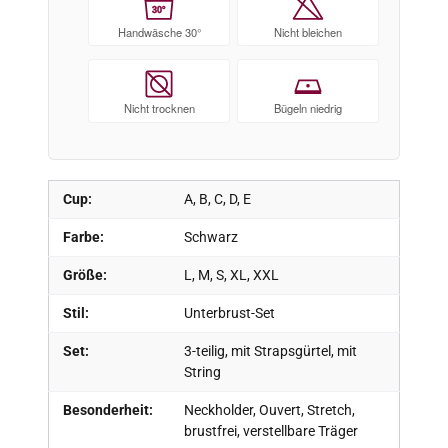
30°
Handwäsche 30°
Nicht bleichen
Nicht trocknen
Bügeln niedrig
Cup:
A, B, C, D, E
Farbe:
Schwarz
Größe:
L, M, S, XL, XXL
Stil:
Unterbrust-Set
Set:
3-teilig, mit Strapsgürtel, mit
String
Besonderheit:
Neckholder, Ouvert, Stretch,
brustfrei, verstellbare Träger