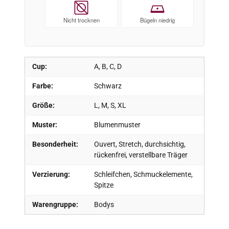
Nicht trocknen
Bügeln niedrig
Cup:
A, B, C, D
Farbe:
Schwarz
Größe:
L, M, S, XL
Muster:
Blumenmuster
Besonderheit:
Ouvert, Stretch, durchsichtig,
rückenfrei, verstellbare Träger
Verzierung:
Schleifchen, Schmuckelemente,
Spitze
Warengruppe:
Bodys