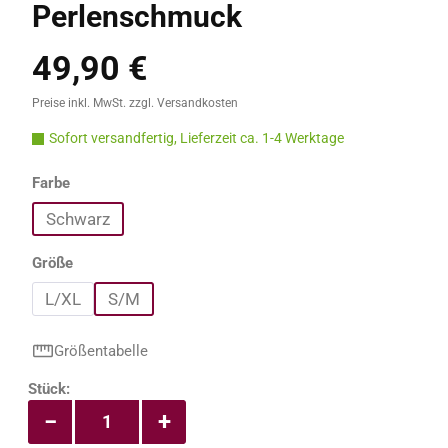
Perlenschmuck
49,90 €
Regulärer Preis:
Preise inkl. MwSt. zzgl. Versandkosten
Sofort versandfertig, Lieferzeit ca. 1-4 Werktage
auswählen
Farbe
Schwarz
auswählen
Größe
L/XL
S/M
Größentabelle
Produkt Anzahl: Gib den gewünschten Wert e
Stück:
−
+