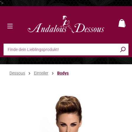
">
Zum Hauptinhalt springen
Ware
Dessous
Einteiler
Bodys
Bildergalerie überspringen