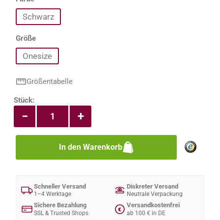
Schwarz
auswählen
Größe
Onesize
Größentabelle
Produkt Anzahl: Gib den gewünschten Wert e
Stück:
−
+
In den Warenkorb
Schneller Versand
Diskreter Versand
1–4 Werktage
Neutrale Verpackung
Sichere Bezahlung
Versandkostenfrei
€
SSL & Trusted Shops
ab 100 € in DE