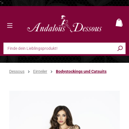
">
Zum Hauptinhalt springen
Ware
Dessous
Einteiler
Bodystockings und Catsuits
Bildergalerie überspringen