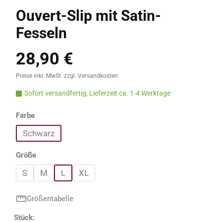
Ouvert-Slip mit Satin-
Fesseln
28,90 €
Regulärer Preis:
Preise inkl. MwSt. zzgl. Versandkosten
Sofort versandfertig, Lieferzeit ca. 1-4 Werktage
auswählen
Farbe
Schwarz
auswählen
Größe
S
M
L
XL
Größentabelle
Produkt Anzahl: Gib den gewünschten Wert e
Stück: