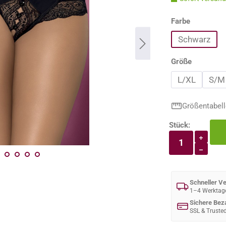
auswähle
Farbe
Schwarz
auswähle
Größe
L/XL
S/M
Größentabell
Stück:
Produkt An
+
−
Schneller V
1–4 Werktag
Sichere Bez
SSL & Truste