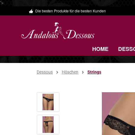
">
Die besten Produkte für die besten Kunden
 Hauptinhalt springen
Zur Suche springen
Zur Hauptnavigation springen
HOME
DESS
Dessous
Höschen
Strings
Bildergalerie überspringen