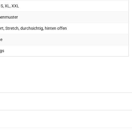
 S, XL, XXL
enmuster
t, Stretch, durchsichtig, hinten offen
ze
ngs