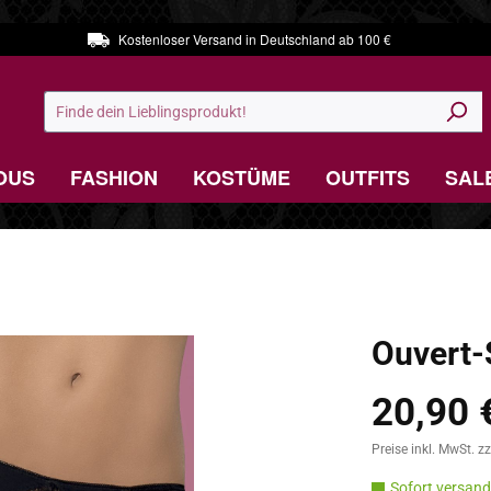
Kostenloser Versand in Deutschland ab 100 €
OUS
FASHION
KOSTÜME
OUTFITS
SAL
Ouvert-
20,90 
Regulärer Preis:
Preise inkl. MwSt. z
Sofort versandf