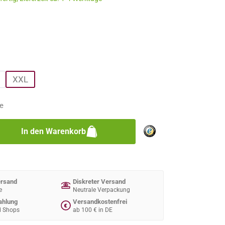
n
n
XXL
e
zahl: Gib den gewünschten Wert ein oder 
In den Warenkorb
ersand
Diskreter Versand
e
Neutrale Verpackung
ahlung
Versandkostenfrei
€
d Shops
ab 100 € in DE