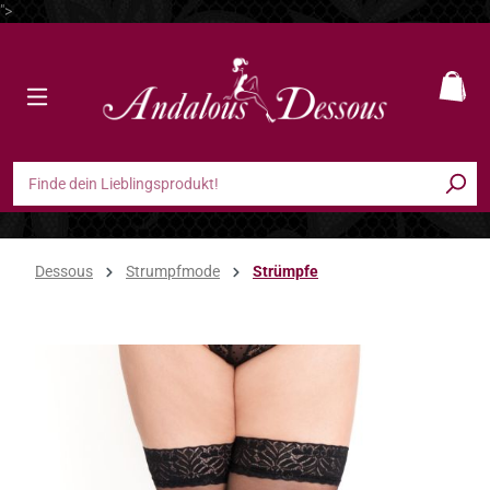
">
Zum Hauptinhalt springen
Ware
Dessous
Strumpfmode
Strümpfe
Bildergalerie überspringen