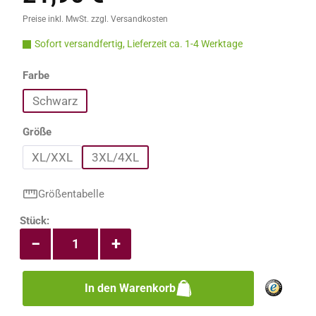
Preise inkl. MwSt. zzgl. Versandkosten
Sofort versandfertig, Lieferzeit ca. 1-4 Werktage
auswählen
Farbe
Schwarz
auswählen
Größe
XL/XXL
3XL/4XL
Größentabelle
Produkt Anzahl: Gib den gewünschten Wert e
Stück:
−
+
In den Warenkorb