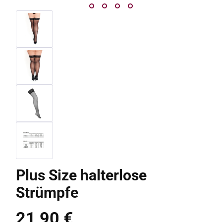
Plus Size halterlose
Strümpfe
21,90 €
Regulärer Preis: