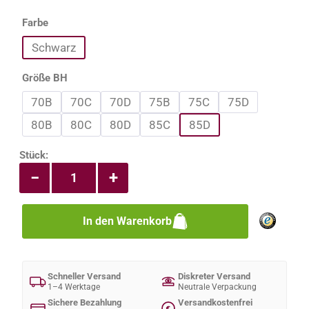
auswählen
Farbe
Schwarz
auswählen
Größe BH
70B
70C
70D
75B
75C
75D
80B
80C
80D
85C
85D
Produkt Anzahl: Gib den gewünschten Wert e
Stück:
−
+
In den Warenkorb
Schneller Versand
Diskreter Versand
1–4 Werktage
Neutrale Verpackung
Sichere Bezahlung
Versandkostenfrei
€