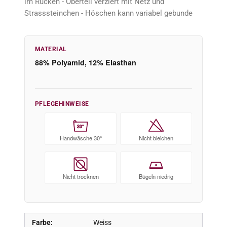
im Rücken - Oberteil verziert mit Netz und
Strasssteinchen - Höschen kann variabel gebunde
MATERIAL
88% Polyamid, 12% Elasthan
PFLEGEHINWEISE
30°
Handwäsche 30°
Nicht bleichen
Nicht trocknen
Bügeln niedrig
Farbe:
Weiss