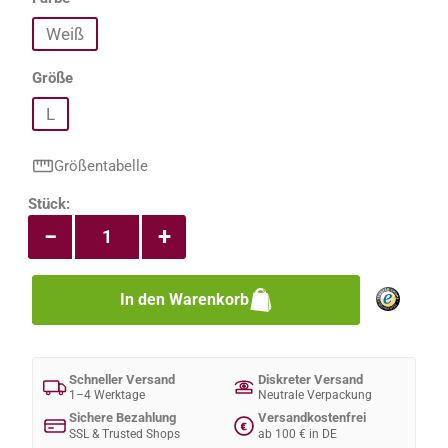
Weiß
auswählen
Größe
L
Größentabelle
Produkt Anzahl: Gib den gewünschten Wert e
Stück:
−
+
In den Warenkorb
Schneller Versand
Diskreter Versand
1–4 Werktage
Neutrale Verpackung
Sichere Bezahlung
Versandkostenfrei
€
SSL & Trusted Shops
ab 100 € in DE