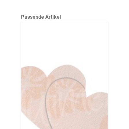
Produktgalerie überspringen
Passende Artikel