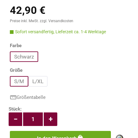
42,90 €
Regulärer Preis:
Preise inkl. MwSt. zzgl. Versandkosten
Sofort versandfertig, Lieferzeit ca. 1-4 Werktage
auswählen
Farbe
Schwarz
auswählen
Größe
S/M
L/XL
Größentabelle
Produkt Anzahl: Gib den gewünschten Wert e
Stück:
−
+