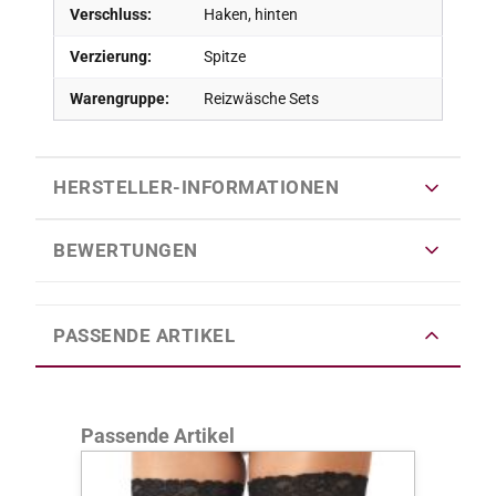
Verschluss:
Haken, hinten
Verzierung:
Spitze
Warengruppe:
Reizwäsche Sets
HERSTELLER-INFORMATIONEN
BEWERTUNGEN
PASSENDE ARTIKEL
Produktgalerie überspringen
Passende Artikel