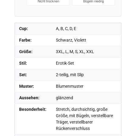
Nicht trocknen
Bügeln niedrig
Cup:
A, B, C, D, E
Farbe:
Schwarz, Violett
Größe:
3XL, L, M, S, XL, XXL
Stil:
Erotik-Set
Set:
2-teilig, mit Slip
Muster:
Blumenmuster
Aussehen:
glänzend
Besonderheit:
Stretch, durchsichtig, große
Größe, mit Bügeln, verstellbare
Träger, verstellbarer
Rückenverschluss