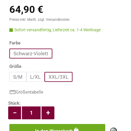
64,90 €
Regulärer Preis:
Preise inkl. MwSt. zzgl. Versandkosten
Sofort versandfertig, Lieferzeit ca. 1-4 Werktage
auswählen
Farbe
Schwarz-Violett
auswählen
Größe
S/M
L/XL
XXL/3XL
Größentabelle
Produkt Anzahl: Gib den gewünschten Wert e
Stück:
−
+