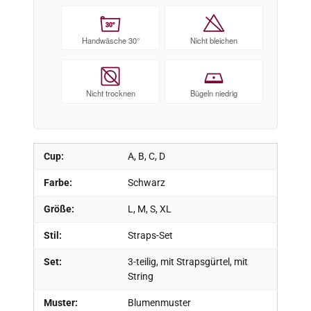
30°
Handwäsche 30°
Nicht bleichen
Nicht trocknen
Bügeln niedrig
Cup:
A, B, C, D
Farbe:
Schwarz
Größe:
L, M, S, XL
Stil:
Straps-Set
Set:
3-teilig, mit Strapsgürtel, mit
String
Muster:
Blumenmuster