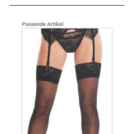
Produktgalerie überspringen
Passende Artikel