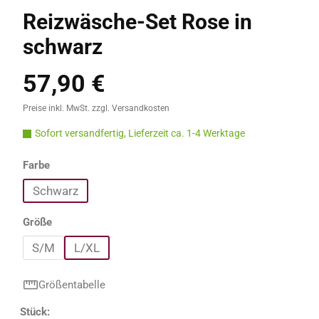
Reizwäsche-Set Rose in
schwarz
57,90 €
Regulärer Preis:
Preise inkl. MwSt. zzgl. Versandkosten
Sofort versandfertig, Lieferzeit ca. 1-4 Werktage
auswählen
Farbe
Schwarz
auswählen
Größe
S/M
L/XL
Größentabelle
Produkt Anzahl: Gib den gewünschten Wert e
Stück: