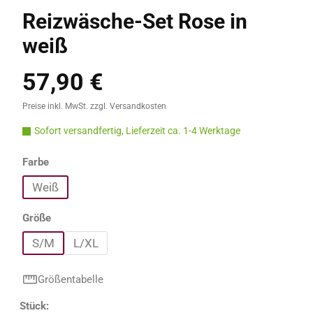
Reizwäsche-Set Rose in
weiß
57,90 €
Regulärer Preis:
Preise inkl. MwSt. zzgl. Versandkosten
Sofort versandfertig, Lieferzeit ca. 1-4 Werktage
auswählen
Farbe
Weiß
auswählen
Größe
S/M
L/XL
Größentabelle
Produkt Anzahl: Gib den gewünschten Wert e
Stück: