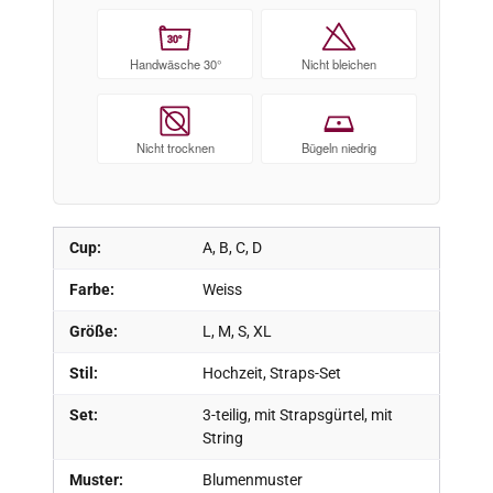
30°
Handwäsche 30°
Nicht bleichen
Nicht trocknen
Bügeln niedrig
Cup:
A, B, C, D
Farbe:
Weiss
Größe:
L, M, S, XL
Stil:
Hochzeit, Straps-Set
Set:
3-teilig, mit Strapsgürtel, mit
String
Muster:
Blumenmuster