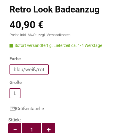
Retro Look Badeanzug
40,90 €
Regulärer Preis:
Preise inkl. MwSt. zzgl. Versandkosten
Sofort versandfertig, Lieferzeit ca. 1-4 Werktage
auswählen
Farbe
blau/weiß/rot
auswählen
Größe
L
Größentabelle
Produkt Anzahl: Gib den gewünschten Wert e
Stück:
−
+