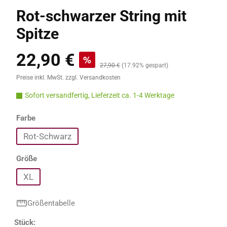
Rot-schwarzer String mit
Spitze
22,90 €
Verkaufspreis:
%
Regulärer Preis:
27,90 €
(17.92% gespart)
Preise inkl. MwSt. zzgl. Versandkosten
Sofort versandfertig, Lieferzeit ca. 1-4 Werktage
auswählen
Farbe
Rot-Schwarz
auswählen
Größe
XL
Größentabelle
Produkt Anzahl: Gib den gewünschten Wert e
Stück: