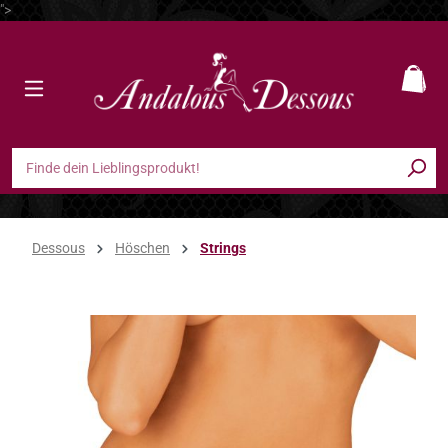
">
Zum Hauptinhalt springen
Ware
Dessous
Höschen
Strings
Bildergalerie überspringen