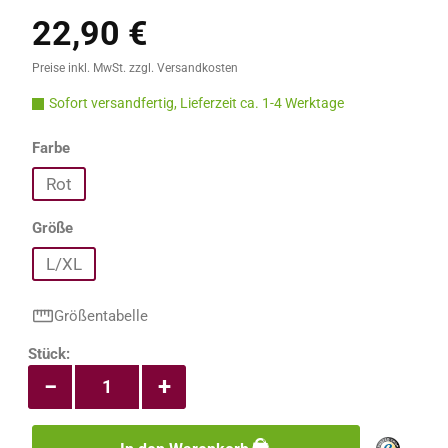
22,90 €
Regulärer Preis:
Preise inkl. MwSt. zzgl. Versandkosten
Sofort versandfertig, Lieferzeit ca. 1-4 Werktage
auswählen
Farbe
Rot
auswählen
Größe
L/XL
Größentabelle
Produkt Anzahl: Gib den gewünschten Wert e
Stück:
−
+