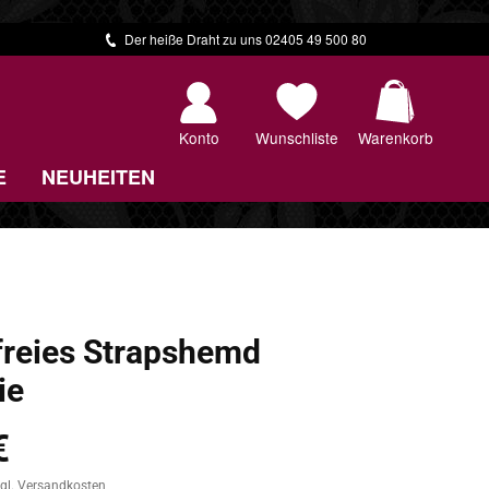
Der heiße Draht zu uns 02405 49 500 80
Warenkorb 
Konto
Wunschliste
Warenkorb
E
NEUHEITEN
reies Strapshemd
ie
€
zgl. Versandkosten