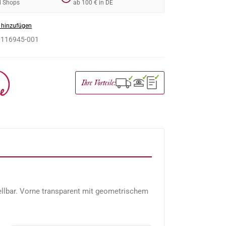
d Shops
ab 100 € in DE
 hinzufügen
:
116945-001
✓
✓
✓
Ihre Vorteile:
ellbar. Vorne transparent mit geometrischem