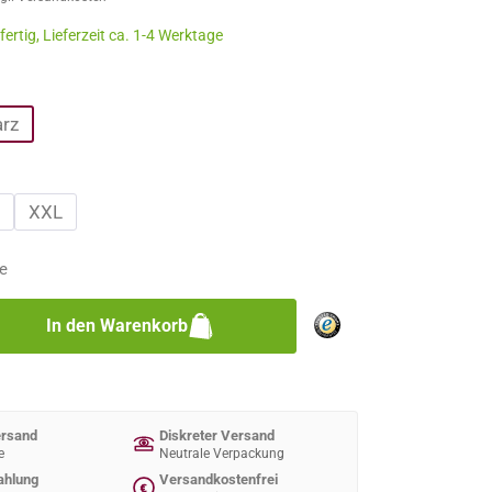
ertig, Lieferzeit ca. 1-4 Werktage
n
rz
n
XXL
e
zahl: Gib den gewünschten Wert ein oder 
In den Warenkorb
ersand
Diskreter Versand
e
Neutrale Verpackung
ahlung
Versandkostenfrei
€