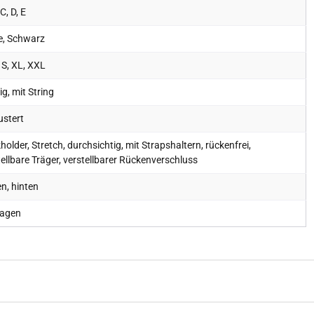
 C, D, E
e, Schwarz
 S, XL, XXL
lig, mit String
stert
older, Stretch, durchsichtig, mit Strapshaltern, rückenfrei,
tellbare Träger, verstellbarer Rückenverschluss
n, hinten
agen