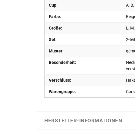
Cup:
A, B,
Farbe:
Beig
Größe:
L, M,
Set:
2-tei
Muster:
gemu
Besonderheit:
Neckh
vers
Verschluss:
Hake
Warengruppe:
Cors
HERSTELLER-INFORMATIONEN