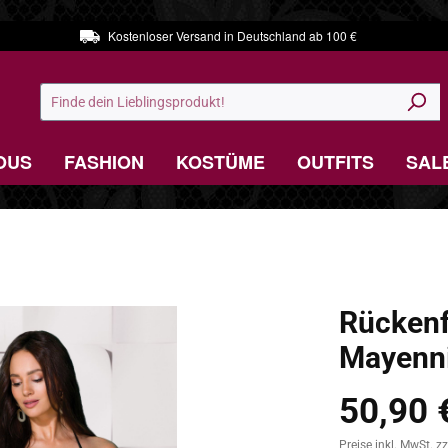
Kostenloser Versand in Deutschland ab 100 €
OUS
FASHION
KOSTÜME
OUTFITS
SAL
Rückenf
Mayenn
50,90 
Regulärer Preis:
Preise inkl. MwSt. z