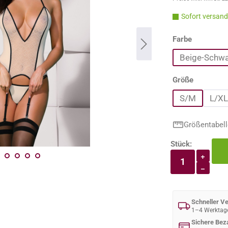
Sofort versandf
auswähle
Farbe
Beige-Schwa
auswähle
Größe
S/M
L/XL
Größentabell
Stück:
Produkt An
+
−
Schneller V
1–4 Werktag
Sichere Bez