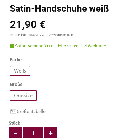
Satin-Handschuhe weiß
21,90 €
Regulärer Preis:
Preise inkl. MwSt. zzgl. Versandkosten
Sofort versandfertig, Lieferzeit ca. 1-4 Werktage
auswählen
Farbe
Weiß
auswählen
Größe
Onesize
Größentabelle
Produkt Anzahl: Gib den gewünschten Wert e
Stück:
−
+