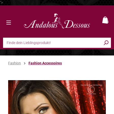
">
Zum Hauptinhalt springen
Ware
Fashion
Fashion Accessoires
Bildergalerie überspringen