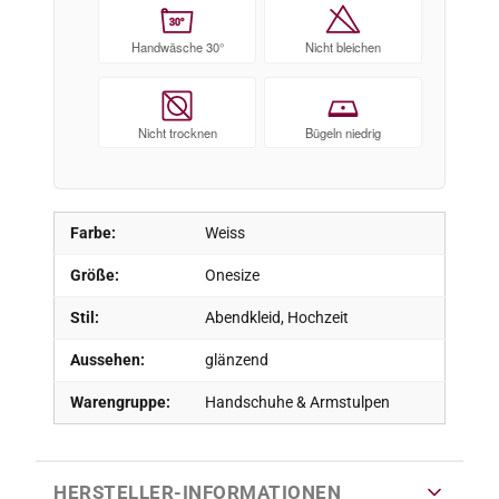
30°
Handwäsche 30°
Nicht bleichen
Nicht trocknen
Bügeln niedrig
Farbe:
Weiss
Größe:
Onesize
Stil:
Abendkleid, Hochzeit
Aussehen:
glänzend
Warengruppe:
Handschuhe & Armstulpen
HERSTELLER-INFORMATIONEN